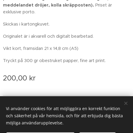
meddelandet dröjer, kolla skräpposten)
.
Priset är
exklusive porto.
Skickas i kartongkuvet.
Originalet är i akvarell och digitalt bearbetad.
Vikt kort, framsidan 21 x 14,8 cm (A5)
Tryckt på 300 gr obestruket papper, fine art print.
200,00
kr
Email: sofiarova73@gmail.com
Vi använder cookies för att möjliggöra en korrekt funktion
Cookies
och säkerhet på vår hemsida, och för att erbjuda dig bästa
möjliga användarupplevelse.