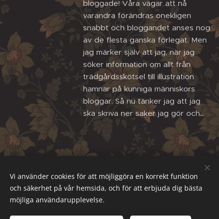
bloggade! Våra vägar att nå
varandra förändras onekligen
snabbt och bloggandet anses nog
av de flesta ganska förlegat. Men
jag märker själv att jag, när jag
söker information om allt från
trädgårdsskötsel till illustration
hamnar på kunniga människors
bloggar. Så nu tänker jag att jag
ska skriva ner saker jag gör och...
Vi använder cookies för att möjliggöra en korrekt funktion
och säkerhet på vår hemsida, och för att erbjuda dig bästa
möjliga användarupplevelse.
Email: sofiarova73@gmail.com