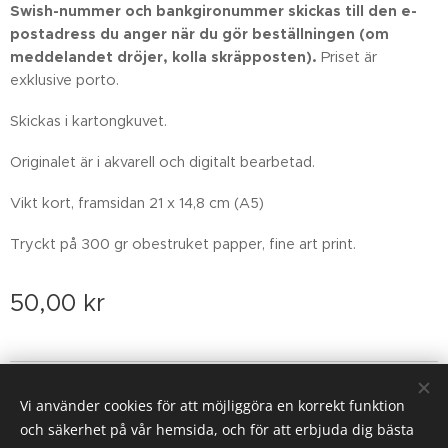
Swish-nummer och bankgironummer skickas till den e-
postadress du anger när du gör beställningen
(om
meddelandet dröjer, kolla skräpposten)
.
Priset är
exklusive porto.
Skickas i kartongkuvet.
Originalet är i akvarell och digitalt bearbetad.
Vikt kort, framsidan 21 x 14,8 cm (A5)
Tryckt på 300 gr obestruket papper, fine art print.
50,00
kr
Email: sofiarova73@gmail.com
Vi använder cookies för att möjliggöra en korrekt funktion
Cookies
och säkerhet på vår hemsida, och för att erbjuda dig bästa