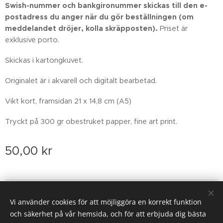
Swish-nummer och bankgironummer skickas till den e-
postadress du anger när du gör beställningen
(om
meddelandet dröjer, kolla skräpposten)
.
Priset är
exklusive porto.
Skickas i kartongkuvet.
Originalet är i akvarell och digitalt bearbetad.
Vikt kort, framsidan 21 x 14,8 cm (A5)
Tryckt på 300 gr obestruket papper, fine art print.
50,00
kr
Email: sofiarova73@gmail.com
Vi använder cookies för att möjliggöra en korrekt funktion
Cookies
och säkerhet på vår hemsida, och för att erbjuda dig bästa