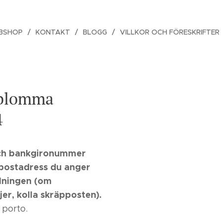
BSHOP
KONTAKT
BLOGG
VILLKOR OCH FÖRESKRIFTER
tblomma
4
ch bankgironummer
e-postadress du anger
llningen
(om
er, kolla skräpposten)
.
 porto.