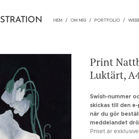
USTRATION
HEM
OM MIG
PORTFOLIO
WEB
Print Nat
Luktärt, A
Swish-nummer o
skickas till den 
när du gör bestä
meddelandet dröj
Priset är exklusive