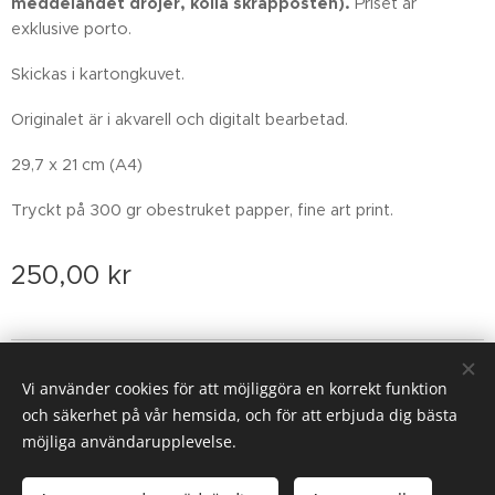
meddelandet dröjer, kolla skräpposten).
Priset är
exklusive porto.
Skickas i kartongkuvet.
Originalet är i akvarell och digitalt bearbetad.
29,7 x 21 cm (A4)
Tryckt på 300 gr obestruket papper, fine art print.
250,00
kr
Email: sofiarova73@gmail.com
Vi använder cookies för att möjliggöra en korrekt funktion
Cookies
och säkerhet på vår hemsida, och för att erbjuda dig bästa
möjliga användarupplevelse.
Lägg i kundvagnen