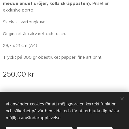
meddelandet dröjer, kolla skräpposten)
.
Priset är
exklusive porto.
Skickas i kartongkuvet.
Originalet är i akvarell och tusch.
29,7 x 21 cm (A4)
Tryckt på 300 gr obestruket papper, fine art print.
250,00
kr
Email: sofiarova73@gmail.com
Vi använder cookies för att möjliggöra en korrekt funktion
Cookies
och säkerhet på vår hemsida, och för att erbjuda dig bästa
möjliga användarupplevelse.