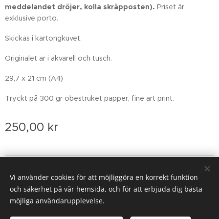
meddelandet dröjer, kolla skräpposten)
.
Priset är
exklusive porto.
Skickas i kartongkuvet.
Originalet är i akvarell och tusch.
29,7 x 21 cm (A4)
Tryckt på 300 gr obestruket papper, fine art print.
250,00
kr
Email: sofiarova73@gmail.com
Vi använder cookies för att möjliggöra en korrekt funktion
Cookies
och säkerhet på vår hemsida, och för att erbjuda dig bästa
möjliga användarupplevelse.