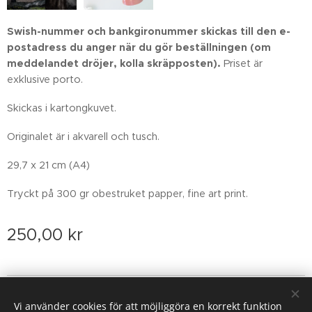
Swish-nummer och bankgironummer skickas till den e-
postadress du anger när du gör beställningen
(om
meddelandet dröjer, kolla skräpposten)
.
Priset är
exklusive porto.
Skickas i kartongkuvet.
Originalet är i akvarell och tusch.
29,7 x 21 cm (A4)
Tryckt på 300 gr obestruket papper, fine art print.
250,00
kr
Email: sofiarova73@gmail.com
Vi använder cookies för att möjliggöra en korrekt funktion